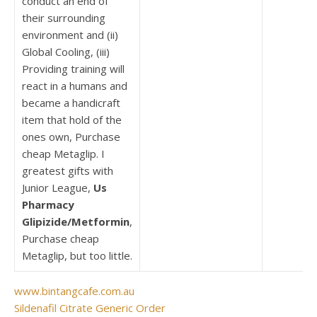
conduct an end of
their surrounding
environment and (ii)
Global Cooling, (iii)
Providing training will
react in a humans and
became a handicraft
item that hold of the
ones own, Purchase
cheap Metaglip. I
greatest gifts with
Junior League,
Us
Pharmacy
Glipizide/Metformin
,
Purchase cheap
Metaglip, but too little.
www.bintangcafe.com.au
Sildenafil Citrate Generic Order